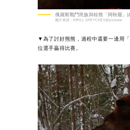
俄羅斯戰鬥民族與棕熊「阿秋罷」
圖片來源：
KIRILL SARYCHEV@youtube
▼為了討好熊熊，過程中還要一邊用「
位選手贏得比賽。