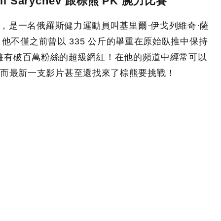
l Sarychev 跟棕熊 PK 腕力比賽
者，是一名俄羅斯健力運動員叫基里爾·伊戈列維奇·薩
ychev），他不僅之前曾以 335 公斤的舉重在原始臥推中保持
e 都擁有破百萬粉絲的超級網紅！在他的頻道中經常可以
而最新一支影片甚至還找來了棕熊要挑戰！