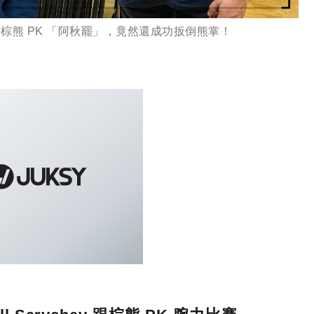
跟棕熊 PK 「阿秋罷」，竟然還成功扳倒熊掌！