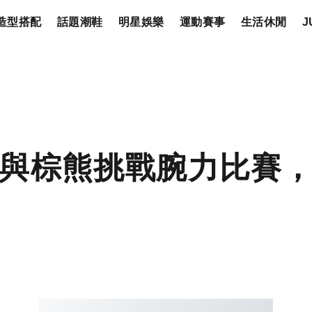
造型搭配
話題潮鞋
明星娛樂
運動賽事
生活休閒
J
與棕熊挑戰腕力比賽