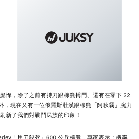
彪悍，除了之前有持刀跟棕熊搏鬥、還有在零下 22
戰之外，現在又有一位俄羅斯壯漢跟棕熊「阿秋霸」腕力
刷新了我們對戰鬥民族的印象！
dvedev「用刀殺死」600 公斤棕熊，專家表示：機率