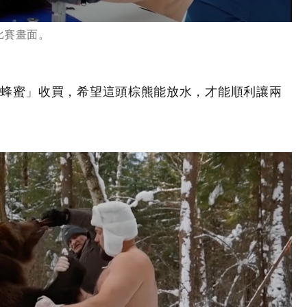
比賽畫面。
蜂蜜」收買，希望這頭棕熊能放水，才能順利讓兩