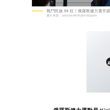
戰鬥民族 94 狂！俄羅斯健力選手
圖片來源：
sarychevkirill@instagram