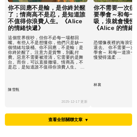
你不回應不是輸，是你終於醒
你不需要一次征
了；情商高不是忍，是知道誰
要學會～和每一
不值得你浪費人生。《Alice
吸，浪就會慢慢
的情緒快遞》
《Alice 的情
這個世界很吵，但你不必每一場都回
嘴。有些人不是想懂你，他們只是缺一
恐懼像夜裡的海浪它會
個情緒垃圾桶。你不回應，不是輸；是
退去。 你不需要一次
你終於醒了。注意力是貨幣，別亂付
學會～ 和每一道浪一
費。惡意不需要被澄清，它需要的是舞
慢變得溫柔 ...
台。而你，可以直接撤場。情商高，不
是忍，是知道誰不值得你浪費人生。 ...
林襄
陳雪甄
2025-12-17 更新
查看全部關聯文章
▼