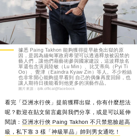
據悉 Paing Takhon 能夠獲得提早赦免出獄的原
因，是因為緬甸軍政府希望可以透過釋放被囚禁的
藝人們，讓他們藉藝術參與國家建設，這波釋放名
單還包含演員陸敏（Lu Min）、比艾蒂烏（Pyi Ti
Oo）、覺津（Eaindra Kyaw Zin）等人。不少粉絲
也非常開心能夠提早看到 自己的偶像再度回歸，也
讓人期待日後能看到他更多的演藝作品。
圖片來源：
/ptk.offical@facebook
看完「亞洲水行俠」提前獲釋出獄，你有什麼想法
呢？歡迎在貼文留言處與我們分享，或是可以延伸
閱讀：
亞洲水行俠 Paing Takhon 不只禁慾臉超高
級，私下靠 3 樣「神級單品」帥到男女通吃！