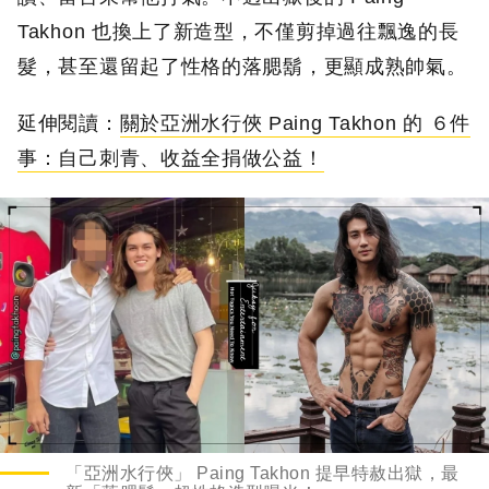
Takhon 也換上了新造型，不僅剪掉過往飄逸的長
髮，甚至還留起了性格的落腮鬍，更顯成熟帥氣。
延伸閱讀：
關於亞洲水行俠 Paing Takhon 的 ６件
事：自己刺青、收益全捐做公益！
「亞洲水行俠」 Paing Takhon 提早特赦出獄，最