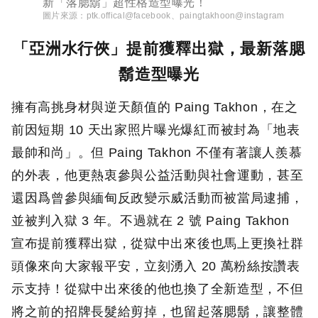
新「落腮鬍」超性格造型曝光！
圖片來源：
ptk.offical@facebook、paingtakhoon@instagram
「亞洲水行俠」提前獲釋出獄，最新落腮
鬍造型曝光
擁有高挑身材與逆天顏值的 Paing Takhon，在之
前因短期 10 天出家照片曝光爆紅而被封為「地表
最帥和尚」。但 Paing Takhon 不僅有著讓人羨慕
的外表，他更熱衷參與公益活動與社會運動，甚至
還因爲曾參與緬甸反政變示威活動而被當局逮捕，
並被判入獄 3 年。不過就在 2 號 Paing Takhon
宣布提前獲釋出獄，從獄中出來後也馬上更換社群
頭像來向大家報平安，立刻湧入 20 萬粉絲按讚表
示支持！從獄中出來後的他也換了全新造型，不但
將之前的招牌長髮給剪掉，也留起落腮鬍，讓整體