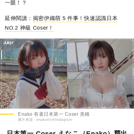
一眼！？
延伸閱讀：
揭密伊織萌 5 件事！快速認識日本
NO.2 神級 Coser！
Enako 有著日本第一 Coser 美稱
圖片來源：
enakorin＠Instagram
日本第一 Coser えなこ（Enako）釋出