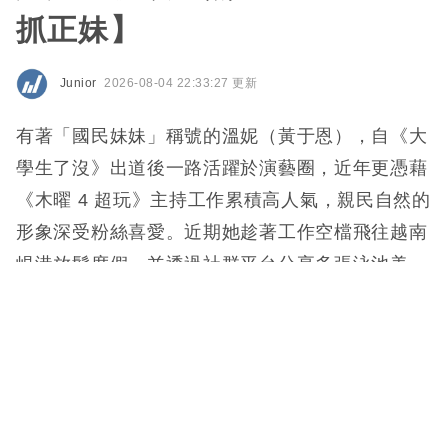
抓正妹】
Junior
2026-08-04 22:33:27 更新
有著「國民妹妹」稱號的溫妮（黃于恩），自《大
學生了沒》出道後一路活躍於演藝圈，近年更憑藉
《木曜 4 超玩》主持工作累積高人氣，親民自然的
形象深受粉絲喜愛。近期她趁著工作空檔飛往越南
峴港放鬆度假，並透過社群平台分享多張泳池美
照，一改過去偏清新甜美的風格，以兼具時尚與性
感的度假造型驚艷網友，再度成為討論焦點！