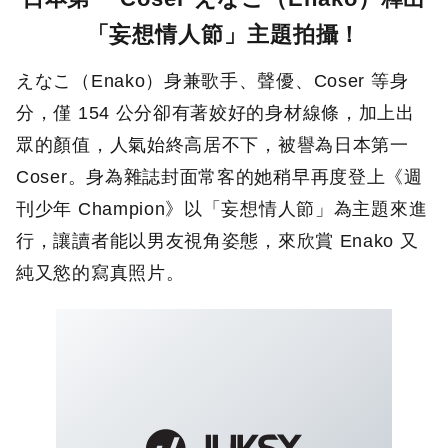
「妄想情人節」主題拍攝！
えなこ（Enako）身兼歌手、聲優、Coser 等身
分，僅 154 公分卻有著姣好的身材線條，加上出
眾的顏值，人氣始終高居不下，被譽為日本第一
Coser。身為雜誌封面常客的她稍早再度登上《週
刊少年 Champion》以「妄想情人節」為主題來進
行，讓讀者能以男友視角姿態，來欣賞 Enako 又
純又慾的寫真照片。