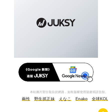
本站圖片部分取自於網路，如有版權使用疑慮煩請告知。
兩性
野生抓正妹
えなこ
Enako
全球KOL