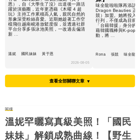
恩），自《大學生了沒》出道後一路活
味全龍啦啦隊再添話
躍於演藝圈，近年更憑藉《木曜 4 超
Dragon Beauties
玩》主持工作累積高人氣，親民自然的
競）加盟。她將投入2
形象深受粉絲喜愛。近期她趁著工作空
行列，不僅成為目前
檔飛往越南峴港放鬆度假，並透過社群
「台籍韓援」身分的
平台分享多張泳池美照，一改過去偏清
藉韓國職棒與K-pop
新 ...
動，將 ...
溫妮
國民妹妹
黃于恩
Rona
張競
味全龍啦
2026-08-05
查看全部關聯文章
▼
閣樓
溫妮罕曬寫真級美照！「國民
妹妹」解鎖成熟曲線！【野生