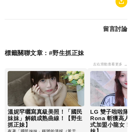
留言討論
標籤關聯文章 : #
野生抓正妹
左右滑動查看更多
→
溫妮罕曬寫真級美照！「國民
LG 雙子啦啦隊
妹妹」解鎖成熟曲線！【野生
Rona 斬獲高
抓正妹】
式加盟小龍女！
妹】
有著「國民妹妹」稱號的溫妮（黃于