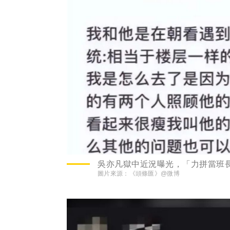
吳亦凡獄中近況曝光，「力拼當班
圖片來源：
《頭條匯》@微博