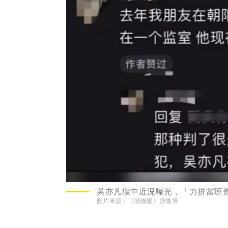
吳亦凡獄中近況曝光，「力拼當班
圖片來源：
《頭條匯》@微博