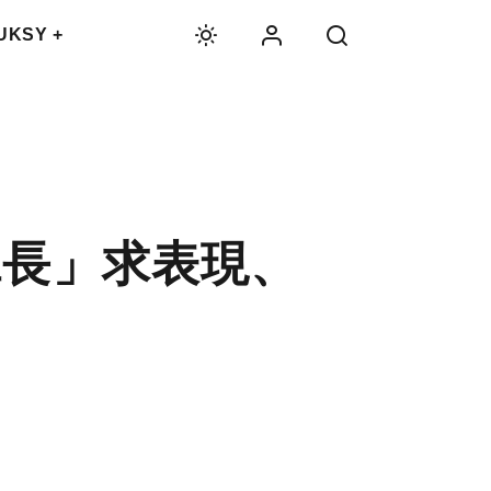
UKSY +
班長」求表現、