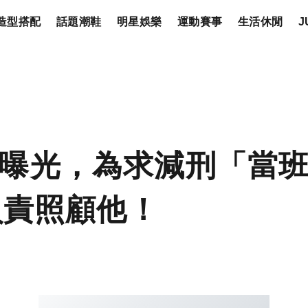
造型搭配
話題潮鞋
明星娛樂
運動賽事
生活休閒
J
曝光，為求減刑「當
負責照顧他！