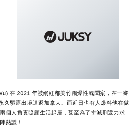
s Wu) 在 2021 年被網紅都美竹踢爆性醜聞案，在一審
後將永久驅逐出境遣返加拿大。而近日也有人爆料他在獄
兩個人負責照顧生活起居，甚至為了拼減刑還力求
陣熱議！