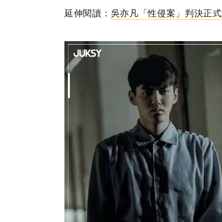
延伸閱讀：
吳亦凡「性侵案」判決正式出