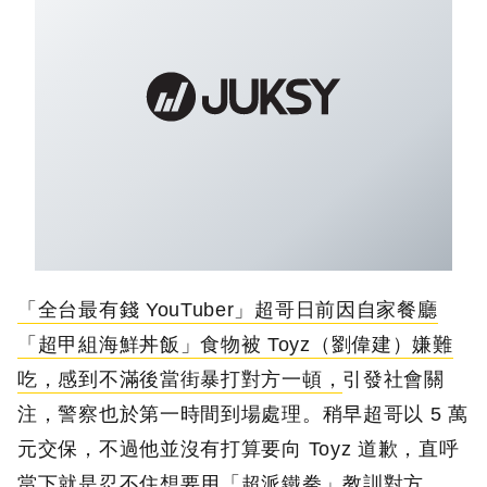
「全台最有錢 YouTuber」超哥日前因自家餐廳
「超甲組海鮮丼飯」食物被 Toyz（劉偉建）嫌難
吃，感到不滿後當街暴打對方一頓，
引發社會關
注，警察也於第一時間到場處理。稍早超哥以 5 萬
元交保，不過他並沒有打算要向 Toyz 道歉，直呼
當下就是忍不住想要用「超派鐵拳」教訓對方。