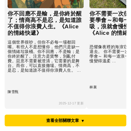
你不回應不是輸，是你終於醒
你不需要一次征
了；情商高不是忍，是知道誰
要學會～和每一
不值得你浪費人生。《Alice
吸，浪就會慢慢
的情緒快遞》
《Alice 的情
這個世界很吵，但你不必每一場都回
嘴。有些人不是想懂你，他們只是缺一
恐懼像夜裡的海浪它會
個情緒垃圾桶。你不回應，不是輸；是
退去。 你不需要一次
你終於醒了。注意力是貨幣，別亂付
學會～ 和每一道浪一
費。惡意不需要被澄清，它需要的是舞
慢變得溫柔 ...
台。而你，可以直接撤場。情商高，不
是忍，是知道誰不值得你浪費人生。 ...
林襄
陳雪甄
2025-12-17 更新
查看全部關聯文章
▼