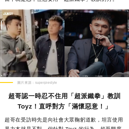
圖片來源：
superpiestyle
超哥認一時忍不住用「超派鐵拳」教訓
Toyz！直呼對方「滿懷惡意！」
超哥在受訪時先是向社會大眾鞠躬道歉，坦言使用
暴力本就是不對，但針對 Toyz 的行為，超哥態度