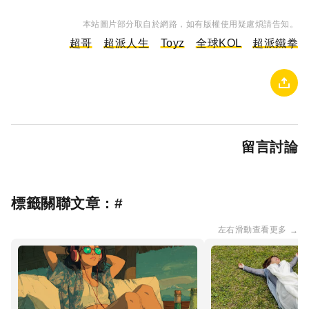
本站圖片部分取自於網路，如有版權使用疑慮煩請告知。
超哥
超派人生
Toyz
全球KOL
超派鐵拳
留言討論
標籤關聯文章 : #
左右滑動查看更多
→