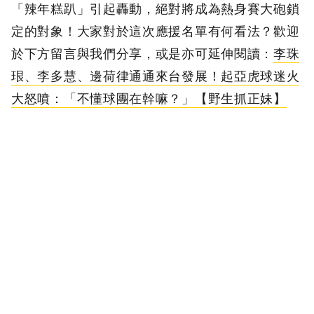
「辣年糕趴」引起轟動，絕對將成為熱身賽大砲鎖
定的對象！大家對於這次應援名單有何看法？歡迎
於下方留言與我們分享，或是亦可延伸閱讀：
李珠
珢、李多慧、邊荷律通通來台發展！起亞虎球迷火
大怒噴：「不懂球團在幹嘛？」【野生抓正妹】