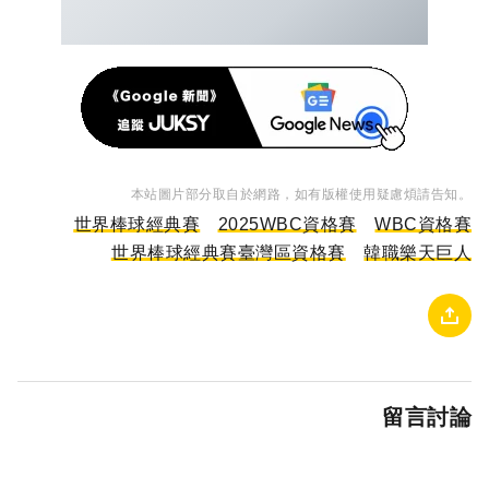
本站圖片部分取自於網路，如有版權使用疑慮煩請告知。
世界棒球經典賽
2025WBC資格賽
WBC資格賽
世界棒球經典賽臺灣區資格賽
韓職樂天巨人
留言討論