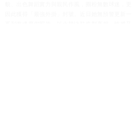
貌、出色舞蹈實力與親民作風，圈粉無數球迷，更
因此獲得「最強外掛」封號。近日她無預警更新一
系列海邊度假照片，以火辣泳裝造型亮相，性感又
不失清新氣質，貼文曝光後立刻引發熱烈討論！
安芝儇放送男友視角掀熱議。
圖片來源：
wlgus2qh＠ig