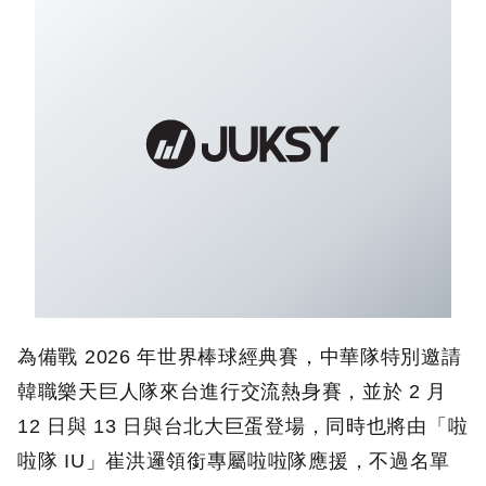
為備戰 2026 年世界棒球經典賽，中華隊特別邀請
韓職樂天巨人隊來台進行交流熱身賽，並於 2 月
12 日與 13 日與台北大巨蛋登場，同時也將由「啦
啦隊 IU」崔洪邏領銜專屬啦啦隊應援，不過名單