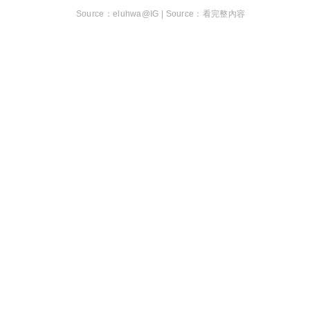
eluhwa@IG |
看完整內容