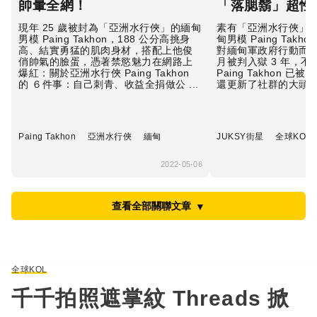
帥暈全網！
「落腮鬍」超性
現年 25 歲被封為「亞洲水行俠」的緬甸
素有「亞洲水行俠」之稱
男模 Paing Takhon，188 公分高挑身
甸男模 Paing Tak
高、結實勇猛的肌肉身材，搭配上他俊
對緬甸軍政府行動而被
俏帥氣的臉蛋，憑著禁慾魅力在網路上
月被判入獄 3 年，
爆紅：關於亞洲水行俠 Paing Takhon
Paing Takhon 
的 ６件事：自己刺青、收益全捐做公 ...
還更新了社群的大頭照，
Paing Takhon
亞洲水行俠
緬甸
JUKSY街星
全球KOL
2022-05-06
查看全部關聯文章
▼
全球KOL
千千拍照遮掌紋 Threads 掀