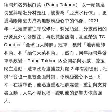
緬甸知名男模白英（Paing Takhon） 以一頭飄逸
長髮與精壯身材走紅，被譽為「亞洲水行俠」，更
憑藉陽剛魅力成為無數粉絲心中的偶像，2021
年，他短暫前往寺院修行，剃光頭髮、身披僧袍的
形象意外引發關注，再度掀起熱潮，甚至榮獲 TC
Candler「全球百大帥臉」冠軍，獲封「地表最帥
和尚」和「緬甸天菜和尚」，然而，同年緬甸爆發
軍事政變，Paing Takhon 因公開參與示威、聲援
民主運動，遭軍政府逮捕並判處 3 年有期徒刑，社
群平台也一度被全面封鎖，令粉絲憂心不已，所
幸，在獲釋後，他迅速重返社群媒體，重新與支持
者互動，人氣不減反增，證明他的影響力依舊強
大。