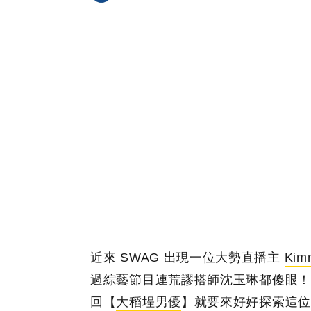
近來 SWAG 出現一位大勢直播主
Kim
過綜藝節目連荒謬搭師沈玉琳都傻眼！
回【
大稻埕男優
】就要來好好探索這位