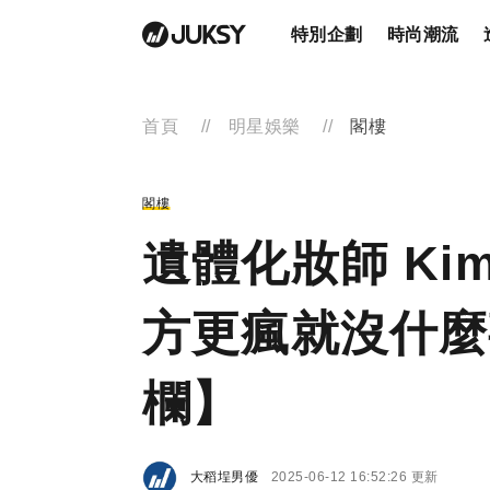
特別企劃
時尚潮流
首頁
明星娛樂
閣樓
閣樓
遺體化妝師 Ki
方更瘋就沒什麼
欄】
大稻埕男優
2025-06-12 16:52:26 更新