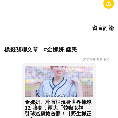
留言討論
標籤關聯文章 : #
金娜妍 健美
左右滑動查看更多
→
金娜妍、朴宣柱現身世界棒球
12 強賽，兩大「韓職女神」
引球迷瘋搶合照！【野生抓正