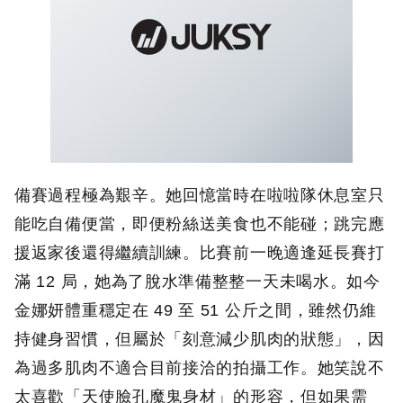
備賽過程極為艱辛。她回憶當時在啦啦隊休息室只
能吃自備便當，即便粉絲送美食也不能碰；跳完應
援返家後還得繼續訓練。比賽前一晚適逢延長賽打
滿 12 局，她為了脫水準備整整一天未喝水。如今
金娜妍體重穩定在 49 至 51 公斤之間，雖然仍維
持健身習慣，但屬於「刻意減少肌肉的狀態」，因
為過多肌肉不適合目前接洽的拍攝工作。她笑說不
太喜歡「天使臉孔魔鬼身材」的形容，但如果需