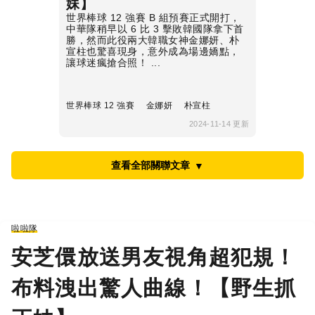
妹】
世界棒球 12 強賽 B 組預賽正式開打，
中華隊稍早以 6 比 3 擊敗韓國隊拿下首
勝，然而此役兩大韓職女神金娜妍、朴
宣柱也驚喜現身，意外成為場邊嬌點，
讓球迷瘋搶合照！ ...
世界棒球 12 強賽
金娜妍
朴宣柱
2024-11-14 更新
查看全部關聯文章
▼
啦啦隊
安芝儇放送男友視角超犯規！
布料洩出驚人曲線！【野生抓