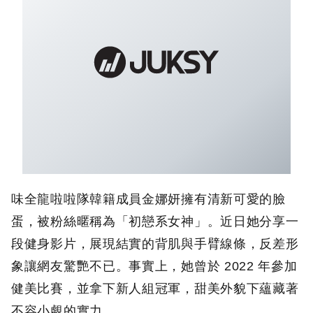
味全龍啦啦隊韓籍成員金娜妍擁有清新可愛的臉
蛋，被粉絲暱稱為「初戀系女神」。近日她分享一
段健身影片，展現結實的背肌與手臂線條，反差形
象讓網友驚艷不已。事實上，她曾於 2022 年參加
健美比賽，並拿下新人組冠軍，甜美外貌下蘊藏著
不容小覷的實力。