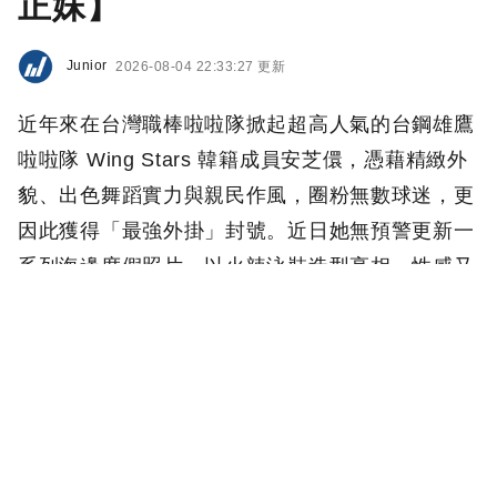
正妹】
Junior
2026-08-04 22:33:27 更新
近年來在台灣職棒啦啦隊掀起超高人氣的台鋼雄鷹
啦啦隊 Wing Stars 韓籍成員安芝儇，憑藉精緻外
貌、出色舞蹈實力與親民作風，圈粉無數球迷，更
因此獲得「最強外掛」封號。近日她無預警更新一
系列海邊度假照片，以火辣泳裝造型亮相，性感又
不失清新氣質，貼文曝光後立刻引發熱烈討論！