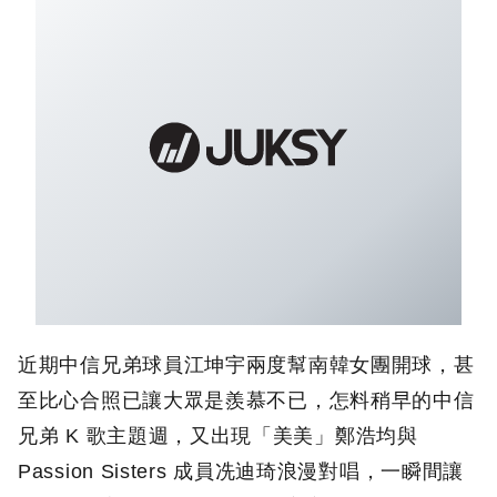
近期中信兄弟球員江坤宇兩度幫南韓女團開球，甚
至比心合照已讓大眾是羨慕不已，怎料稍早的中信
兄弟 K 歌主題週，又出現「美美」鄭浩均與
Passion Sisters 成員冼迪琦浪漫對唱，一瞬間讓