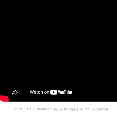
CTBC Brothers 中信兄弟官方頻道 |
看完整內容