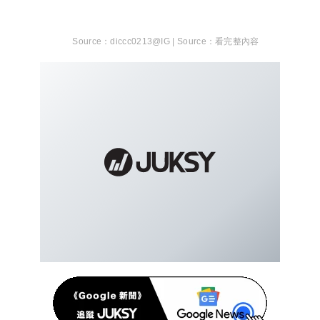
diccc0213@IG |
看完整內容