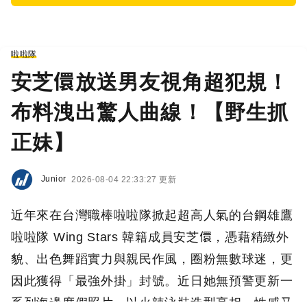
啦啦隊
安芝儇放送男友視角超犯規！
布料洩出驚人曲線！【野生抓
正妹】
Junior
2026-08-04 22:33:27 更新
近年來在台灣職棒啦啦隊掀起超高人氣的台鋼雄鷹
啦啦隊 Wing Stars 韓籍成員安芝儇，憑藉精緻外
貌、出色舞蹈實力與親民作風，圈粉無數球迷，更
因此獲得「最強外掛」封號。近日她無預警更新一
系列海邊度假照片，以火辣泳裝造型亮相，性感又