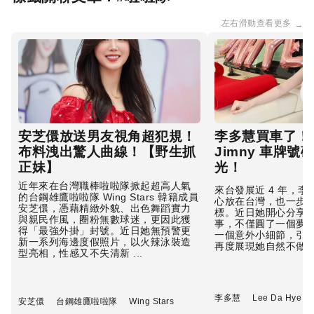
左右滑動查看更多
→
安芝儇放送男友視角超犯規！
李多慧買車了！Su
布料洩出驚人曲線！【野生抓
Jimny 車牌號碼
正妹】
光！
近年來在台灣職棒啦啦隊掀起超高人氣
來台發展近 4 年，
的台鋼雄鷹啦啦隊 Wing Stars 韓籍成員
心放在台灣，也一步
安芝儇，憑藉精緻外貌、出色舞蹈實力
標。近日她開心分享
與親民作風，圈粉無數球迷，更因此獲
事，不僅圓了一個夢
得「最強外掛」封號。近日她無預警更
一個意外小細節，引
新一系列海邊度假照片，以火辣泳裝造
再度展現她自然不做作的
型亮相，性感又不失清新 ...
李多慧
Lee Da Hye
安芝儇
台鋼雄鷹啦啦隊
Wing Stars