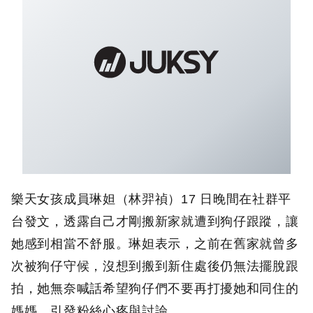
樂天女孩成員琳妲（林羿禎）17 日晚間在社群平
台發文，透露自己才剛搬新家就遭到狗仔跟蹤，讓
她感到相當不舒服。琳妲表示，之前在舊家就曾多
次被狗仔守候，沒想到搬到新住處後仍無法擺脫跟
拍，她無奈喊話希望狗仔們不要再打擾她和同住的
媽媽，引發粉絲心疼與討論。