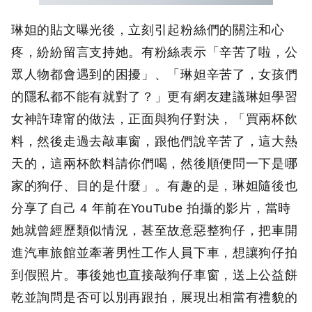
琳妲的貼文曝光後，立刻引起粉絲們的關注和心
疼，紛紛留言支持她。有粉絲表示「辛苦了啦，公
眾人物都會遇到的困擾」、「琳妲辛苦了，女孩們
的隱私都不能有就對了？」更有網友建議琳妲學習
女神許瑋甯的做法，正面與狗仔對決，「買兩杯飲
料，然後走過去敲車窗，跟他們說辛苦了，這大熱
天的，這兩杯飲料請你們喝，然後順便問一下是哪
家的狗仔、目的是什麼」。有趣的是，琳妲隨後也
分享了自己 4 年前在YouTube 拍攝的影片，當時
她就曾經歷類似情況，甚至故意惡整狗仔，把車開
進汽車旅館並牽著男性工作人員下車，想讓狗仔拍
到假照片。事後她也直接敲狗仔車窗，送上公益餅
乾並詢問是否可以別再跟拍，展現出相當有禮貌的