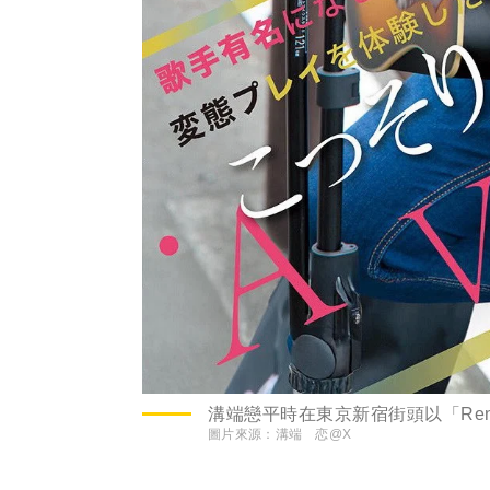
溝端戀平時在東京新宿街頭以「Re
圖片來源：
溝端 恋@X