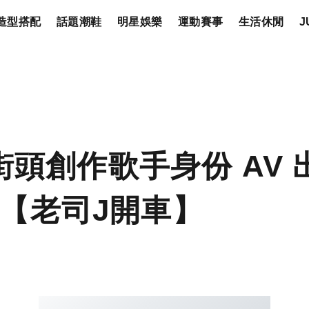
造型搭配
話題潮鞋
明星娛樂
運動賽事
生活休閒
J
以街頭創作歌手身份 AV
【老司J開車】