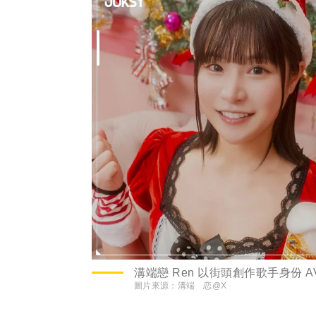
溝端戀 Ren 以街頭創作歌手身份 A
圖片來源：
溝端 恋@X