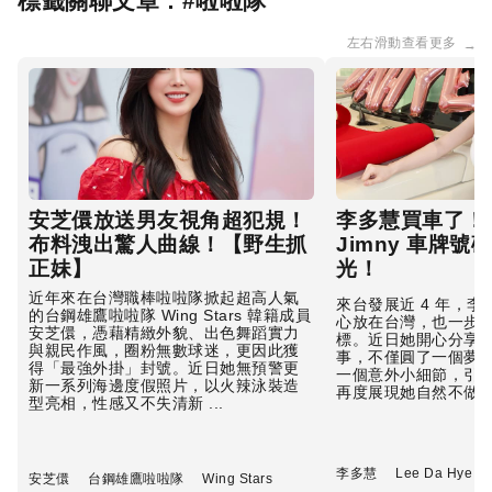
標籤關聯文章 : #
啦啦隊
左右滑動查看更多
→
安芝儇放送男友視角超犯規！
李多慧買車了！Su
布料洩出驚人曲線！【野生抓
Jimny 車牌號碼
正妹】
光！
近年來在台灣職棒啦啦隊掀起超高人氣
來台發展近 4 年，
的台鋼雄鷹啦啦隊 Wing Stars 韓籍成員
心放在台灣，也一步
安芝儇，憑藉精緻外貌、出色舞蹈實力
標。近日她開心分享
與親民作風，圈粉無數球迷，更因此獲
事，不僅圓了一個夢
得「最強外掛」封號。近日她無預警更
一個意外小細節，引
新一系列海邊度假照片，以火辣泳裝造
再度展現她自然不做作的
型亮相，性感又不失清新 ...
李多慧
Lee Da Hye
安芝儇
台鋼雄鷹啦啦隊
Wing Stars