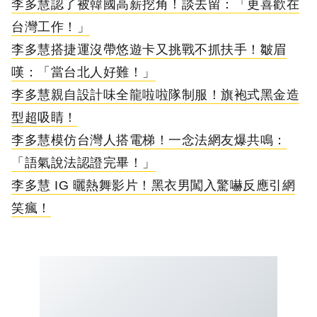
李多慧認了被韓國高薪挖角！談去留：「更喜歡在
台灣工作！」
李多慧搭捷運沒帶悠遊卡又挑戰不抓扶手！皺眉
嘆：「當台北人好難！」
李多慧親自設計味全龍啦啦隊制服！旗袍式黑金造
型超吸睛！
李多慧模仿台灣人搭電梯！一念法網友爆共鳴：
「語氣說法認證完畢！」
李多慧 IG 曬熱舞影片！黑衣男闖入驚嚇反應引網
笑瘋！