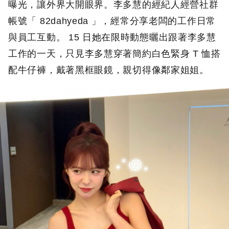
曝光，讓外界大開眼界。李多慧的經紀人經營社群
帳號「 82dahyeda 」，經常分享老闆的工作日常
與員工互動。 15 日她在限時動態曬出跟著李多慧
工作的一天，只見李多慧穿著簡約白色緊身 T 恤搭
配牛仔褲，戴著黑框眼鏡，親切得像鄰家姐姐。