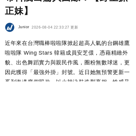
正妹】
Junior
2026-08-04 22:33:27 更新
近年來在台灣職棒啦啦隊掀起超高人氣的台鋼雄鷹
啦啦隊 Wing Stars 韓籍成員安芝儇，憑藉精緻外
貌、出色舞蹈實力與親民作風，圈粉無數球迷，更
因此獲得「最強外掛」封號。近日她無預警更新一
系列海邊度假照片，以火辣泳裝造型亮相，性感又
不失清新氣質，貼文曝光後立刻引發熱烈討論！