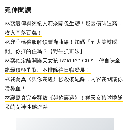
延伸閱讀
林襄遭傳與經紀人莉奈關係生變！疑因價碼過高，
收入直落百萬！
林襄香檳禮服解鎖豐滿曲線！加碼「五大美辣瞬
間」你扛的住嗎？【野生抓正妹】
林襄確定離開樂天女孩 Rakuten Girls！傳言味全
龍最積極爭取、不排除往日職發展！
林襄寫真《與你襄遇》秒殺破紀錄，內容襄到讓你
噴鼻血！
林襄寫真完全釋放《與你襄遇》！樂天女孩啦啦隊
呆萌女神性感炸裂！