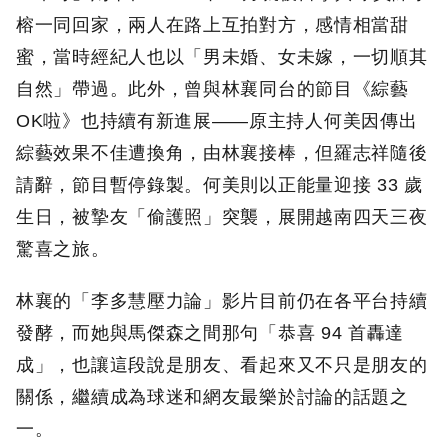
榕一同回家，兩人在路上互拍對方，感情相當甜
蜜，當時經紀人也以「男未婚、女未嫁，一切順其
自然」帶過。此外，曾與林襄同台的節目《綜藝
OK啦》也持續有新進展——原主持人何美因傳出
綜藝效果不佳遭換角，由林襄接棒，但羅志祥隨後
請辭，節目暫停錄製。何美則以正能量迎接 33 歲
生日，被摯友「偷護照」突襲，展開越南四天三夜
驚喜之旅。
林襄的「李多慧壓力論」影片目前仍在各平台持續
發酵，而她與馬傑森之間那句「恭喜 94 首轟達
成」，也讓這段說是朋友、看起來又不只是朋友的
關係，繼續成為球迷和網友最樂於討論的話題之
一。