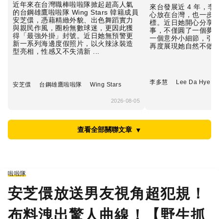
近年來在台灣職棒啦啦隊掀起超高人氣
來台發展近 4 年，
的台鋼雄鷹啦啦隊 Wing Stars 韓籍成員
心放在台灣，也一步
安芝儇，憑藉精緻外貌、出色舞蹈實力
標。近日她開心分享
與親民作風，圈粉無數球迷，更因此獲
事，不僅圓了一個夢
得「最強外掛」封號。近日她無預警更
一個意外小細節，引
新一系列海邊度假照片，以火辣泳裝造
再度展現她自然不做作的
型亮相，性感又不失清新 ...
李多慧
Lee Da Hye
安芝儇
台鋼雄鷹啦啦隊
Wing Stars
2026-08-05
查看全部關聯文章
▼
啦啦隊
安芝儇放送男友視角超犯規！
布料洩出驚人曲線！【野生抓