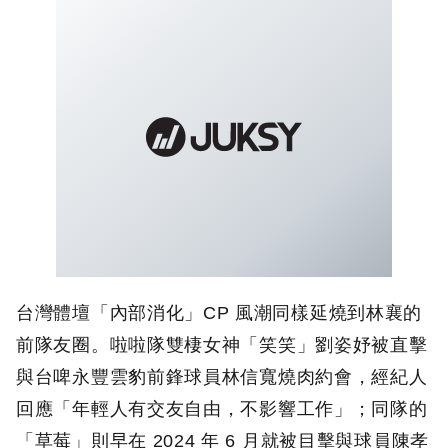
台灣體壇「內部消化」CP 風潮同樣延燒到林襄的
前隊友圈。啦啦隊雙棲女神「笑笑」劉姿妤被直擊
與台啤永豐雲豹前鋒球員林信寬燒肉約會，經紀人
回應「年輕人有交友自由，不影響工作」；同隊的
「草莓」則早在 2024 年 6 月就被目擊與球員陳孝