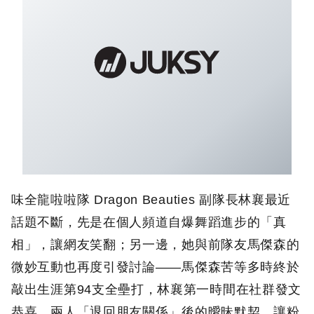
味全龍啦啦隊 Dragon Beauties 副隊長林襄最近
話題不斷，先是在個人頻道自爆舞蹈進步的「真
相」，讓網友笑翻；另一邊，她與前隊友馬傑森的
微妙互動也再度引發討論——馬傑森苦等多時終於
敲出生涯第94支全壘打，林襄第一時間在社群發文
恭喜，兩人「退回朋友關係」後的曖昧默契，讓粉