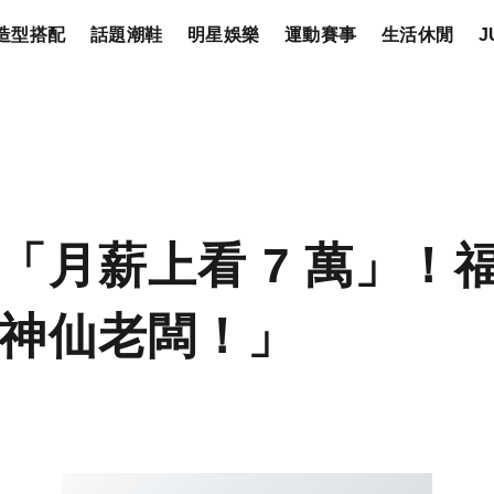
造型搭配
話題潮鞋
明星娛樂
運動賽事
生活休閒
J
「月薪上看 7 萬」！
神仙老闆！」