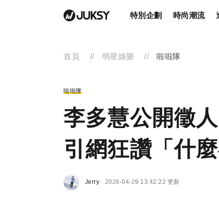
特別企劃
時尚潮流
首頁
明星娛樂
啦啦隊
啦啦隊
李多慧公開徵人
引網狂讚「什麼
Jerry
2026-04-29 13:42:22 更新