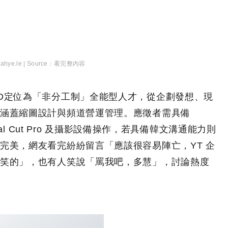
ahye.le |
看完整內容
D定位為「非分工制」全能型人才，從企劃發想、現
涵蓋縮圖設計與頻道營運管理。應徵者需具備
nal Cut Pro 及攝影設備操作，若具備韓文溝通能力則
完美，網友看完紛紛留言「應該很容易陣亡，YT 企
笑的」，也有人笑說「罵我吧，多慧」，討論熱度