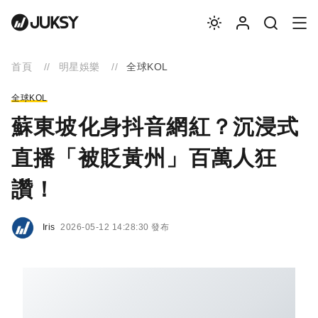
首頁
明星娛樂
全球KOL
全球KOL
蘇東坡化身抖音網紅？沉浸式
直播「被貶黃州」百萬人狂
讚！
Iris
2026-05-12 14:28:30 發布