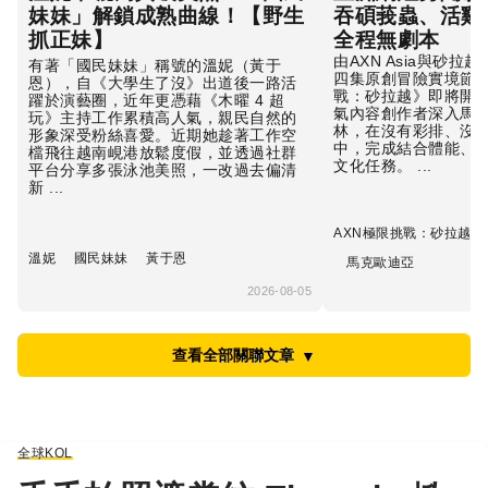
妹妹」解鎖成熟曲線！【野生
吞碩莪蟲、活雞
抓正妹】
全程無劇本
由AXN Asia與砂
有著「國民妹妹」稱號的溫妮（黃于
四集原創冒險實境節目
恩），自《大學生了沒》出道後一路活
戰：砂拉越》即將開
躍於演藝圈，近年更憑藉《木曜 4 超
氣內容創作者深入馬
玩》主持工作累積高人氣，親民自然的
林，在沒有彩排、沒
形象深受粉絲喜愛。近期她趁著工作空
中，完成結合體能、
檔飛往越南峴港放鬆度假，並透過社群
文化任務。 ...
平台分享多張泳池美照，一改過去偏清
新 ...
AXN極限挑戰：砂拉越
溫妮
國民妹妹
黃于恩
馬克歐迪亞
2026-08-05
查看全部關聯文章
▼
全球KOL