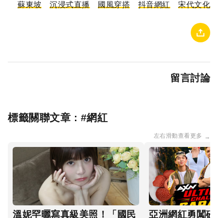
蘇東坡
沉浸式直播
國風穿搭
抖音網紅
宋代文化
留言討論
標籤關聯文章 : #
網紅
左右滑動查看更多
→
溫妮罕曬寫真級美照！「國民
亞洲網紅勇闖砂