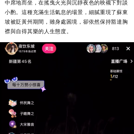
中席地而坐，在搖曳火光與沉靜夜色的映襯下對談
小酌。這種充滿生活氣息的場景，細膩重現了蘇東
坡被貶黃州期間，雖身處困境，卻依然保持豁達胸
襟與自得其樂的人生態度。