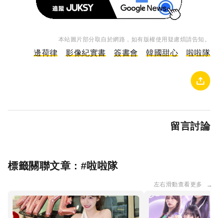
本站圖片部分取自於網路，如有版權使用疑慮煩請告知。
邊荷律
影像紀實書
簽書會
韓國甜心
啦啦隊
留言討論
標籤關聯文章 : #
啦啦隊
左右滑動查看更多
→