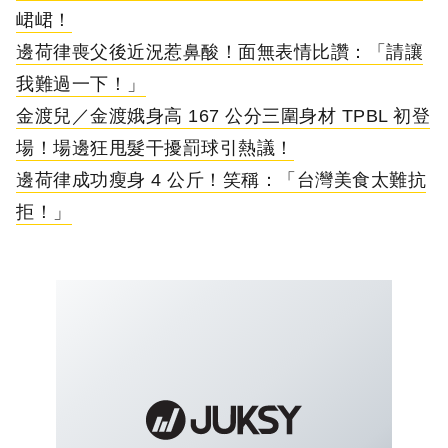
峮峮！
邊荷律喪父後近況惹鼻酸！面無表情比讚：「請讓
我難過一下！」
金渡兒／金渡娥身高 167 公分三圍身材 TPBL 初登
場！場邊狂甩髮干擾罰球引熱議！
邊荷律成功瘦身 4 公斤！笑稱：「台灣美食太難抗
拒！」