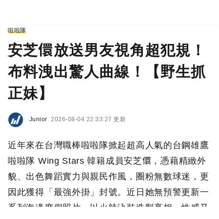
啦啦隊
安芝儇放送男友視角超犯規！
布料洩出驚人曲線！【野生抓
正妹】
Junior
2026-08-04 22:33:27 更新
近年來在台灣職棒啦啦隊掀起超高人氣的台鋼雄鷹
啦啦隊 Wing Stars 韓籍成員安芝儇，憑藉精緻外
貌、出色舞蹈實力與親民作風，圈粉無數球迷，更
因此獲得「最強外掛」封號。近日她無預警更新一
系列海邊度假照片，以火辣泳裝造型亮相，性感又