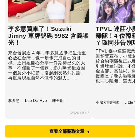
李多慧買車了！Suzuki
TPVL 連莊小
Jimny 車牌號碼 9982 含義曝
離隊！4 位韓
光！
ㄚ璇同步告別球
TPVL 臺中連莊職業
來台發展近 4 年，李多慧逐漸把生活重
無預警宣布，小魔女
心放在台灣，也一步步完成自己的目
於合約期滿後正式離
標。近日她開心分享一件期待已久的大
引爆球迷討論。不僅
事，不僅圓了一個夢，影片曝光後還因
金吉娜、高佳彬、吳
一個意外小細節，引起網友熱烈討論，
援團長ㄚ璇與啦啦隊總
再度展現她自然不做作的魅力。 ...
也同步離開。這支才於 2
李多慧
Lee Da Hye
味全龍
小魔女啦啦隊
Little W
2026-08-03
查看全部關聯文章
▼