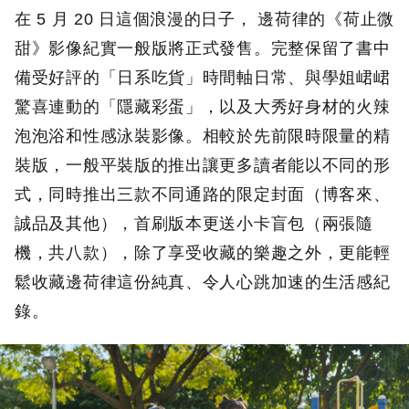
在 5 月 20 日這個浪漫的日子， 邊荷律的《荷止微
甜》影像紀實一般版將正式發售。完整保留了書中
備受好評的「日系吃貨」時間軸日常、與學姐峮峮
驚喜連動的「隱藏彩蛋」，以及大秀好身材的火辣
泡泡浴和性感泳裝影像。相較於先前限時限量的精
裝版，一般平裝版的推出讓更多讀者能以不同的形
式，同時推出三款不同通路的限定封面（博客來、
誠品及其他），首刷版本更送小卡盲包（兩張隨
機，共八款），除了享受收藏的樂趣之外，更能輕
鬆收藏邊荷律這份純真、令人心跳加速的生活感紀
錄。