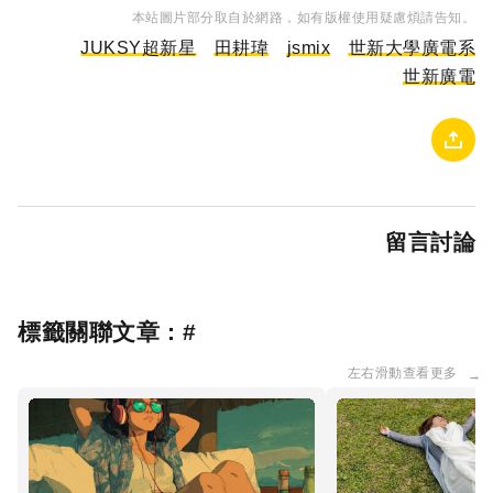
本站圖片部分取自於網路，如有版權使用疑慮煩請告知。
JUKSY超新星
田耕瑋
jsmix
世新大學廣電系
世新廣電
留言討論
標籤關聯文章 : #
左右滑動查看更多
→