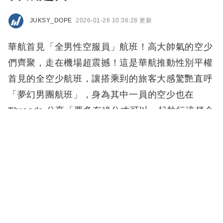
JUKSY_DOPE
2026-01-26 10:36:28 更新
華航首見「全男性空服員」航班！高大帥氣的空少
們齊聚，走在機場超震撼！這是華航推動性別平權
首見的全空少航班，讓搭乘到的旅客大感驚艷直呼
「夢幻男團航班」，身為其中一員的空少也在
Threads 分享「要多有緣分才可以一起執行這趟全
組男性的航班」。
延伸閱讀：
經濟艙 7 大隱藏免費服務曝光！有過夜
包、免費 Wi-Fi⋯免加錢也能超舒適！