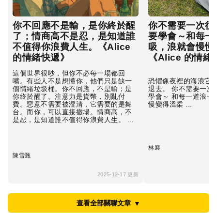
你不回應不是輸，是你終於醒
你不需要一次征
了；情商高不是忍，是知道誰
要學會～和每一
不值得你浪費人生。《Alice
吸，浪就會慢慢
的情緒快遞》
《Alice 的情
這個世界很吵，但你不必每一場都回
嘴。有些人不是想懂你，他們只是缺一
恐懼像夜裡的海浪它會
個情緒垃圾桶。你不回應，不是輸；是
退去。 你不需要一次
你終於醒了。注意力是貨幣，別亂付
學會～ 和每一道浪一
費。惡意不需要被澄清，它需要的是舞
慢變得溫柔 ...
台。而你，可以直接撤場。情商高，不
是忍，是知道誰不值得你浪費人生。 ...
林襄
陳雪甄
2025-12-17 更新
查看全部關聯文章
▼